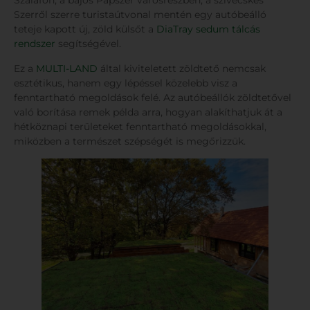
Szalafőn, a bájos Papszer városrészben, a szívecskés
Szerről szerre turistaútvonal mentén egy autóbeálló
teteje kapott új, zöld külsőt a
DiaTray sedum tálcás
rendszer
segítségével.
Ez a
MULTI-LAND
által kiviteletett zöldtető nemcsak
esztétikus, hanem egy lépéssel közelebb visz a
fenntartható megoldások felé. Az autóbeállók zöldtetővel
való borítása remek példa arra, hogyan alakíthatjuk át a
hétköznapi területeket fenntartható megoldásokkal,
miközben a természet szépségét is megőrizzük.