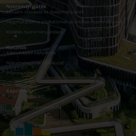
Nyereményjáték
Aktuális szavazás és nyereményjáték
Megmutatom a zöldtetőmet az értékes nyereményekért
Korábbi nyereményjátékok
Hasznos
Adatvédelmi irányelvek
Nyereményjáték szabályzat
Impresszum
Kapcsolat
+36 96 512 910
info@tudatostetok.hu