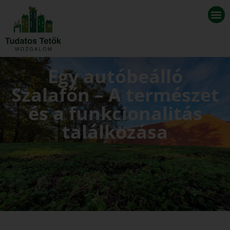
Egy autóbeálló
Szalafőn – A természet
és a funkcionalitás
találkozása