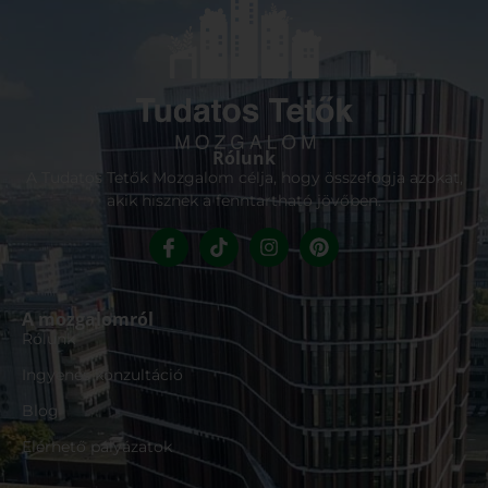
Rólunk
A Tudatos Tetők Mozgalom célja, hogy összefogja azokat,
akik hisznek a fenntartható jövőben.
A mozgalomról
Rólunk
Ingyenes konzultáció
Blog
Elérhető pályázatok