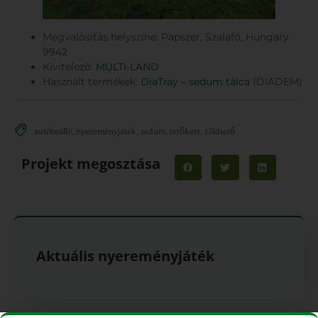
Megvalósítás helyszíne: Papszer, Szalafő, Hungary
9942
Kivitelező:
MULTI-LAND
Használt termékek:
DiaTray – sedum tálca
(DIADEM)
autóbeálló
,
nyereményjáték
,
sedum
,
tetőkert
,
zöldtető
Projekt megosztása
Aktuális nyereményjáték