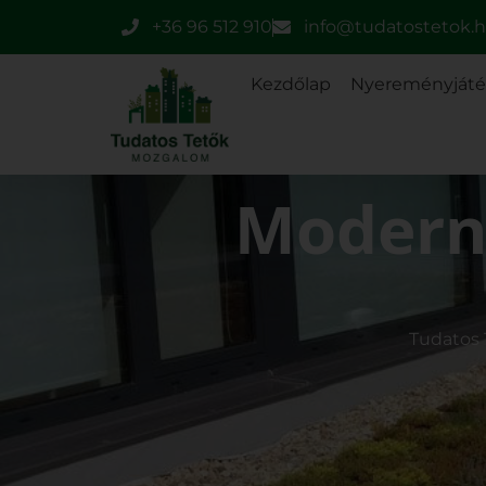
+36 96 512 910
info@tudatostetok.
Kezdőlap
Nyereményját
Modern
Tudatos