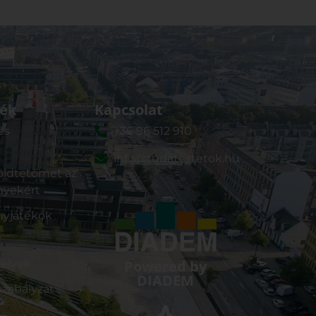
ék
Kapcsolat
és
+36 96 512 910
info@tudatostetok.hu
ldtetőmet az
nyekért
nyjátékok
yelvek
Powered by
DIADEM
zabályzat