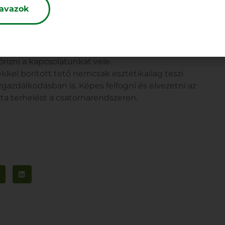
avazok
észlettel ékesítve: egy minimalista zöldtető színes
t minket arra, hogy a természet szerves része az
izni a kapcsolatunkat vele.
kel borított tető nemcsak esztétikailag teszi
gazdálkodásban is. Képes felfogni és elvezetni az
ta terhelést a csatornarendszeren.