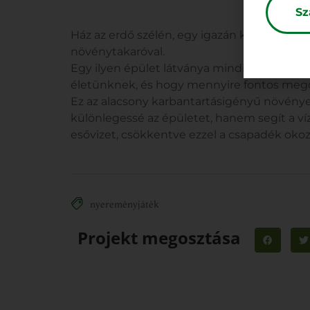
Sz
Ház az erdő szélén, egy igazán különleges r
növénytakaróval.
Egy ilyen épület látványa mindig emlékezte
életünknek, és hogy mennyire fontos megőr
Ez az alacsony karbantartásigényű növények
különlegessé az épületet, hanem segít a víz
esővizet, csökkentve ezzel a csapadék okoz
nyereményjáték
Projekt megosztása