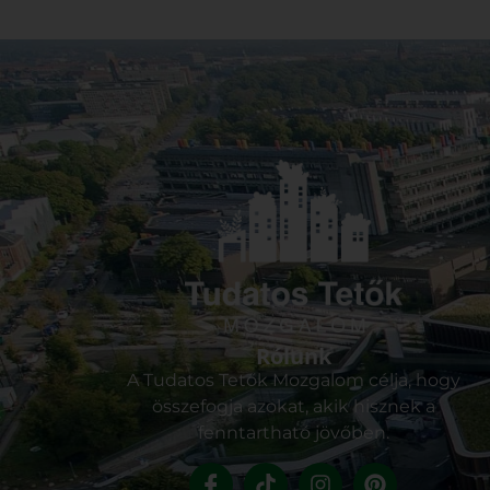
Rólunk
A Tudatos Tetők Mozgalom célja, hogy
összefogja azokat, akik hisznek a
fenntartható jövőben.