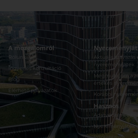
A mozgalomról
Nyereményját
Rólunk
Aktuális szavazás 
nyereményjáték
Ingyenes konzultáció
Megmutatom a zö
Blog
értékes nyeremé
Elérhető pályázatok
Korábbi nyeremé
Hasznos
Adatvédelmi irán
Nyereményjáték s
Impresszum