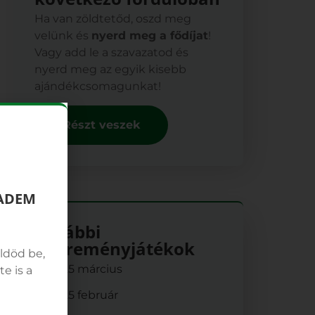
Ha van zöldtetőd, oszd meg
velünk és
nyerd meg a fődíjat
!
Vagy add le a szavazatod és
nyerd meg az egyik kisebb
ajándékcsomagunkat!
Részt veszek
IADEM
Korábbi
nyereményjátékok
ldöd be,
2025 március
e is a
2025 február