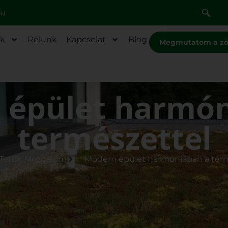
hu
ék
Rólunk
Kapcsolat
Blog
Megmutatom a zö
 épület harmón
természettel
 Tetők Mozgalom
Modern épület harmóniában a ter