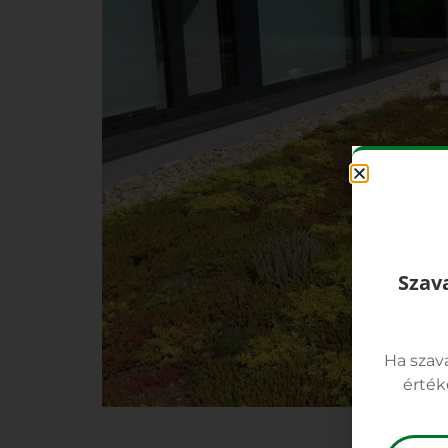
Szav
Ha szav
érték
Szav