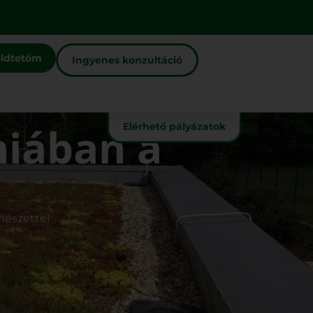
ldtetőm
Ingyenes konzultáció
iában a
Elérhető pályázatok
mészettel