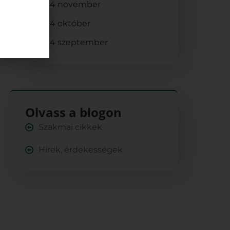
2024 november
2024 október
2024 szeptember
Olvass a blogon
Szakmai cikkek
Hírek, érdekességek