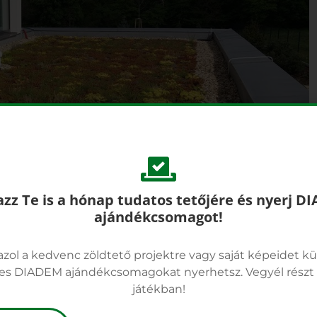
azz Te is a hónap tudatos tetőjére és nyerj D
ajándékcsomagot!
azol a kedvenc zöldtető projektre vagy saját képeidet kü
es DIADEM ajándékcsomagokat nyerhetsz. Vegyél részt t
játékban!
azok a projektre