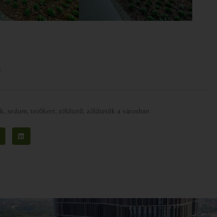
g
ék
,
sedum
,
tetőkert
,
zöldtető
,
zöldtetők a városban