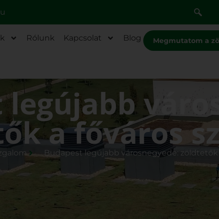
hu
ék
Rólunk
Kapcsolat
Blog
Megmutatom a zö
 legújabb váro
tők a főváros s
zgalom
Budapest legújabb városnegyede: zöldtetők 