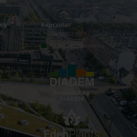
ék
Kapcsolat
és
+36 96 512 910
info@tudatostetok.hu
ldtetőmet az
nyekért
nyjátékok
yelvek
Powered by
DIADEM
zabályzat