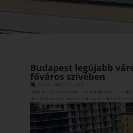
Budapest legújabb vár
főváros szívében
2025. szeptember 1.
Budapesten, a város egyik legmodernebb n
az élhető város nem csak az épületekben, h