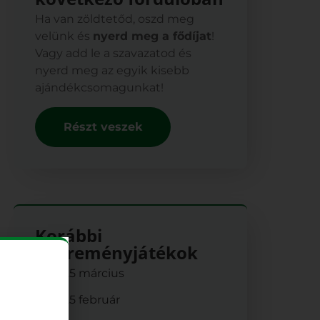
Ha van zöldtetőd, oszd meg
velünk és
nyerd meg a fődíjat
!
Vagy add le a szavazatod és
nyerd meg az egyik kisebb
ajándékcsomagunkat!
Részt veszek
Korábbi
nyereményjátékok
2025 március
2025 február