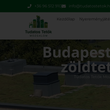
+36 96 512 910
info@tudatostetok.
Kezdőlap
Nyereményját
Budapest
zöldte
Tudatos Tetők Mo