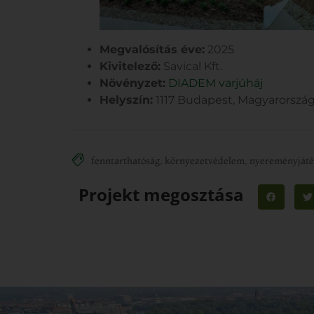
Megvalósítás éve:
2025
Kivitelező:
Savical Kft.
Növényzet:
DIADEM varjúháj
Helyszín:
1117 Budapest, Magyarorszá
fenntarthatóság
,
környezetvédelem
,
nyereményját
Projekt megosztása