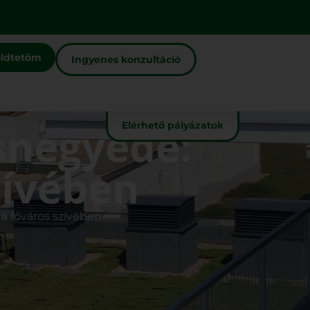
ldtetőm
Ingyenes konzultáció
snegyede:
Elérhető pályázatok
zívében
a főváros szívében