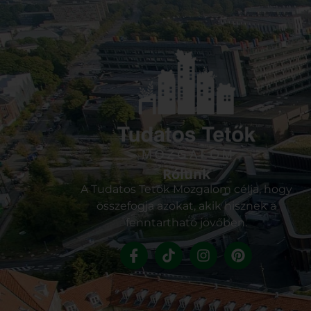
Rólunk
A Tudatos Tetők Mozgalom célja, hogy
összefogja azokat, akik hisznek a
fenntartható jövőben.