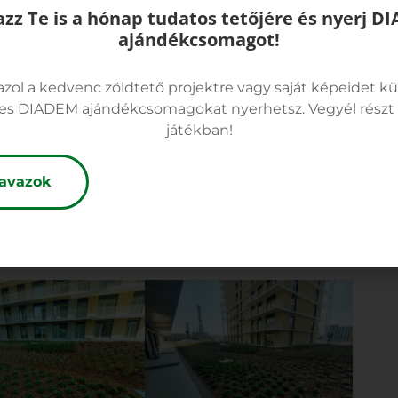
azz Te is a hónap tudatos tetőjére és nyerj D
ajándékcsomagot!
azok a projektre
azol a kedvenc zöldtető projektre vagy saját képeidet kü
es DIADEM ajándékcsomagokat nyerhetsz. Vegyél részt t
zőnyeg
kapott helyet. A növényzet egész évben változó
játékban!
az épületek látványát, és pozitív, természetközeli
avazok
remtenek, hanem hozzájárulnak ahhoz is, hogy a sűrűn
rátságosabbá váljon. Jó érzés, amikor egy újonnan
kat kínálja, hanem vissza is ad valamit a