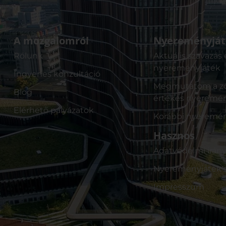
A mozgalomról
Nyereményját
Rólunk
Aktuális szavazás 
nyereményjáték
Ingyenes konzultáció
Megmutatom a zö
Blog
értékes nyeremé
Elérhető pályázatok
Korábbi nyeremé
Hasznos
Adatvédelmi irán
Nyereményjáték s
Impresszum