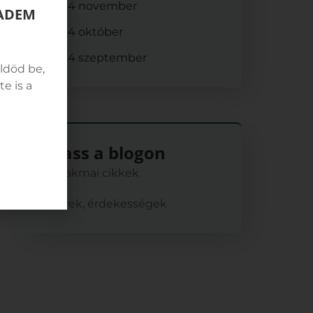
2024 november
IADEM
2024 október
2024 szeptember
ldöd be,
e is a
Olvass a blogon
Szakmai cikkek
Hírek, érdekességek