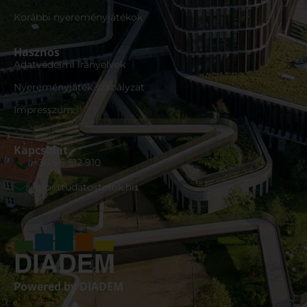
Korábbi nyereményjátékok
Hasznos
Adatvédelmi irányelvek
Nyereményjáték szabályzat
Impresszum
Kapcsolat
+36 96 512 910
info@tudatostetok.hu
Powered by DIADEM