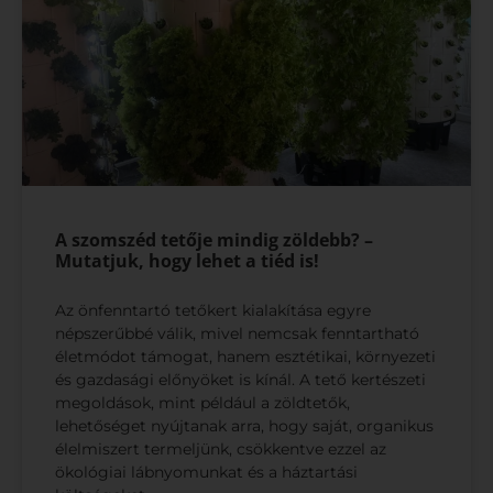
A szomszéd tetője mindig zöldebb? –
Mutatjuk, hogy lehet a tiéd is!
Az önfenntartó tetőkert kialakítása egyre
népszerűbbé válik, mivel nemcsak fenntartható
életmódot támogat, hanem esztétikai, környezeti
és gazdasági előnyöket is kínál. A tető kertészeti
megoldások, mint például a zöldtetők,
lehetőséget nyújtanak arra, hogy saját, organikus
élelmiszert termeljünk, csökkentve ezzel az
ökológiai lábnyomunkat és a háztartási