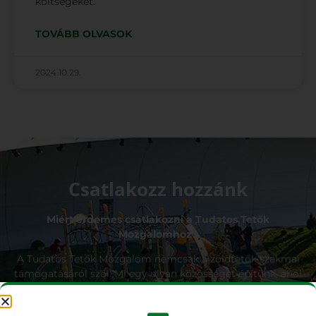
költségeket.
TOVÁBB OLVASOK
2024.10.29.
Csatlakozz hozzánk
Miért érdemes csatlakozni a Tudatos Tetők
Mozgalomhoz?
A Tudatos Tetők Mozgalom nemcsak a zöldtetők szakmai
támogatásáról szól. Mi egy olyan közösséget építünk, ahol
a tagok megoszthatják tapasztalataikat, tanulhatnak
egymástól, és közösen dolgozhatnak egy zöldebb jövőért.