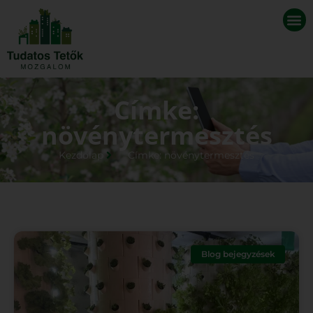
Címke:
növénytermesztés
Kezdőlap
Címke: növénytermesztés
Blog bejegyzések