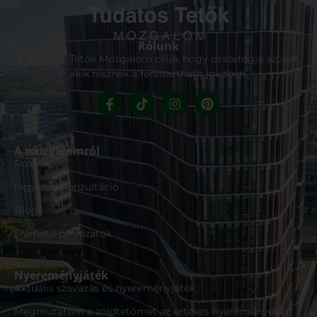
Rólunk
A Tudatos Tetők Mozgalom célja, hogy összefogja azokat,
akik hisznek a fenntartható jövőben.
A mozgalomról
Rólunk
Ingyenes konzultáció
Blog
Elérhető pályázatok
Nyereményjáték
Aktuális szavazás és nyereményjáték
Megmutatom a zöldtetőmet az értékes nyereményekért