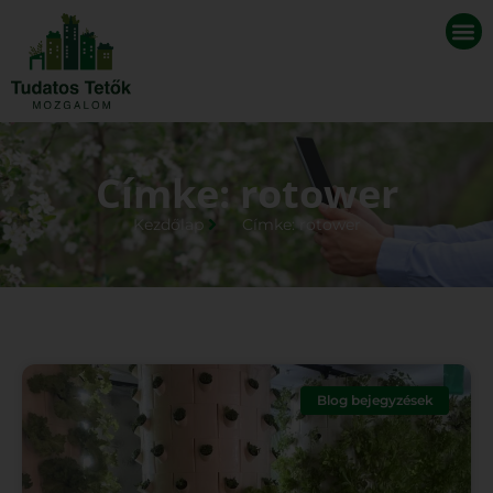
Címke: rotower
Kezdőlap
Címke: rotower
Blog bejegyzések