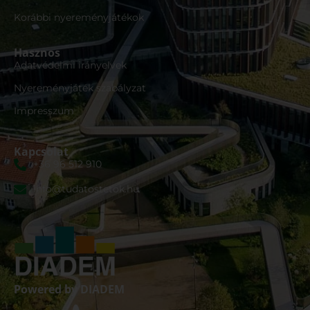
Korábbi nyereményjátékok
Hasznos
Adatvédelmi irányelvek
Nyereményjáték szabályzat
Impresszum
Kapcsolat
+36 96 512 910
info@tudatostetok.hu
Powered by DIADEM