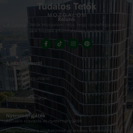
Rólunk
A Tudatos Tetők Mozgalom célja, hogy összefogja azokat,
akik hisznek a fenntartható jövőben.
A mozgalomról
Rólunk
Ingyenes konzultáció
Blog
Elérhető pályázatok
Nyereményjáték
Aktuális szavazás és nyereményjáték
Megmutatom a zöldtetőmet az értékes nyereményekért