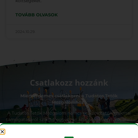
költségeket.
TOVÁBB OLVASOK
2024.10.29.
Csatlakozz hozzánk
Miért érdemes csatlakozni a Tudatos Tetők
Mozgalomhoz?
A Tudatos Tetők Mozgalom nemcsak a zöldtetők szakmai
támogatásáról szól. Mi egy olyan közösséget építünk, ahol
a tagok megoszthatják tapasztalataikat, tanulhatnak
egymástól, és közösen dolgozhatnak egy zöldebb jövőért.