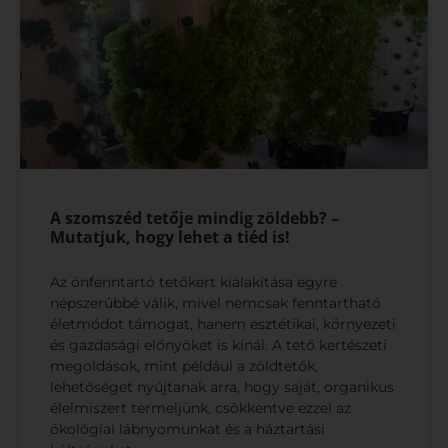
A szomszéd tetője mindig zöldebb? –
Mutatjuk, hogy lehet a tiéd is!
Az önfenntartó tetőkert kialakítása egyre
népszerűbbé válik, mivel nemcsak fenntartható
életmódot támogat, hanem esztétikai, környezeti
és gazdasági előnyöket is kínál. A tető kertészeti
megoldások, mint például a zöldtetők,
lehetőséget nyújtanak arra, hogy saját, organikus
élelmiszert termeljünk, csökkentve ezzel az
ökológiai lábnyomunkat és a háztartási