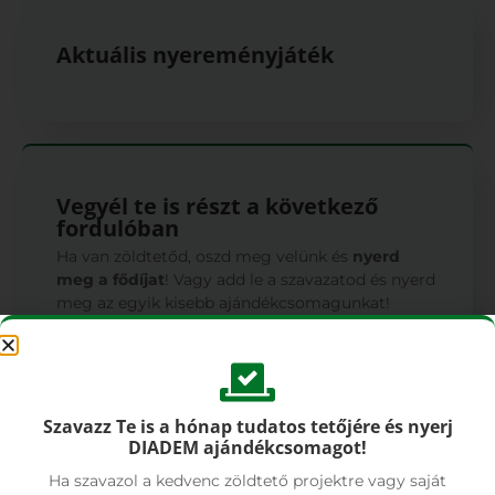
Aktuális nyereményjáték
Vegyél te is részt a következő
fordulóban
Ha van zöldtetőd, oszd meg velünk és
nyerd
meg a fődíjat
! Vagy add le a szavazatod és nyerd
meg az egyik kisebb ajándékcsomagunkat!
Részt veszek
Szavazz Te is a hónap tudatos tetőjére és nyerj
DIADEM ajándékcsomagot!
Ha szavazol a kedvenc zöldtető projektre vagy saját