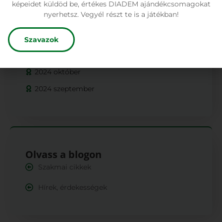
képeidet küldöd be, értékes DIADEM ajándékcsomagokat
Korábbi nyereményjátékok
nyerhetsz. Vegyél részt te is a játékban!
2025 március
2025 február
Szavazok
2024 november
2024 október
2024 szeptember
Olvass a blogon
Szakmai cikkek
Hírek, érdekességek