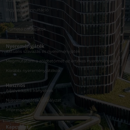
Rólunk
Ingyenes konzultáció
Blog
Elérhető pályázatok
Nyereményjáték
Aktuális szavazás és nyereményjáték
Megmutatom a zöldtetőmet az értékes nyereményekért
Korábbi nyereményjátékok
Hasznos
Adatvédelmi irányelvek
Nyereményjáték szabályzat
Impresszum
Kapcsolat