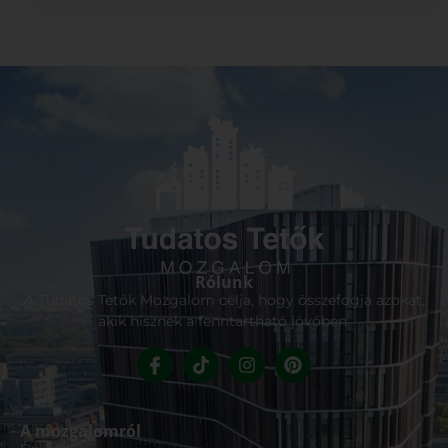
Rólunk
A Tudatos Tetők Mozgalom célja, hogy összefogja azokat,
akik hisznek a fenntartható jövőben.
A mozgalomról