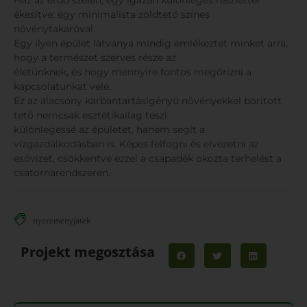
Ház az erdő szélén, egy igazán különleges részlettel
ékesítve: egy minimalista zöldtető színes
növénytakaróval.
Egy ilyen épület látványa mindig emlékeztet minket arra,
hogy a természet szerves része az
életünknek, és hogy mennyire fontos megőrizni a
kapcsolatunkat vele.
Ez az alacsony karbantartásigényű növényekkel borított
tető nemcsak esztétikailag teszi
különlegessé az épületet, hanem segít a
vízgazdálkodásban is. Képes felfogni és elvezetni az
esővizet, csökkentve ezzel a csapadék okozta terhelést a
csatornarendszeren.
nyereményjáték
Projekt megosztása