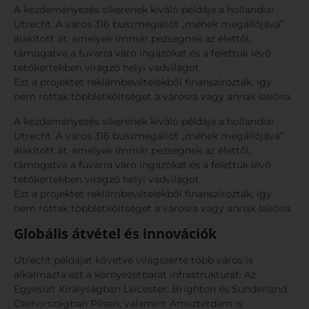
A kezdeményezés sikerének kiváló példája a hollandiai
Utrecht. A város 316 buszmegállót „méhek megállójává”
alakított át, amelyek immár pezsegnek az élettől,
támogatva a fuvarra váró ingázókat és a felettük lévő
tetőkertekben virágzó helyi vadvilágot.
Ezt a projektet reklámbevételekből finanszírozták, így
nem róttak többletköltséget a városra vagy annak lakóira.
A kezdeményezés sikerének kiváló példája a hollandiai
Utrecht. A város 316 buszmegállót „méhek megállójává”
alakított át, amelyek immár pezsegnek az élettől,
támogatva a fuvarra váró ingázókat és a felettük lévő
tetőkertekben virágzó helyi vadvilágot.
Ezt a projektet reklámbevételekből finanszírozták, így
nem róttak többletköltséget a városra vagy annak lakóira.
Globális átvétel és innovációk
Utrecht példáját követve világszerte több város is
alkalmazta ezt a környezetbarát infrastruktúrát. Az
Egyesült Királyságban Leicester, Brighton és Sunderland,
Csehországban Pilsen, valamint Amszterdam is