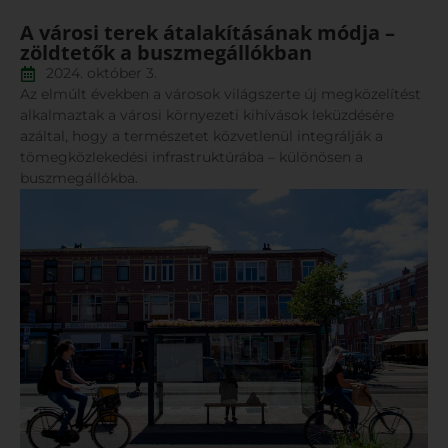
A városi terek átalakításának módja –
zöldtetők a buszmegállókban
2024. október 3.
Az elmúlt években a városok világszerte új megközelítést
alkalmaztak a városi környezeti kihívások leküzdésére
azáltal, hogy a természetet közvetlenül integrálják a
tömegközlekedési infrastruktúrába – különösen a
buszmegállókba.