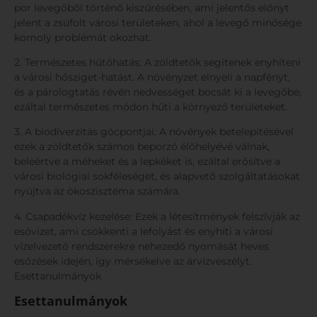
por levegőből történő kiszűrésében, ami jelentős előnyt
jelent a zsúfolt városi területeken, ahol a levegő minősége
komoly problémát okozhat.
2. Természetes hűtőhatás: A zöldtetők segítenek enyhíteni
a városi hősziget-hatást. A növényzet elnyeli a napfényt,
és a párologtatás révén nedvességet bocsát ki a levegőbe,
ezáltal természetes módon hűti a környező területeket.
3. A biodiverzitás gócpontjai: A növények betelepítésével
ezek a zöldtetők számos beporzó élőhelyévé válnak,
beleértve a méheket és a lepkéket is, ezáltal erősítve a
városi biológiai sokféleséget, és alapvető szolgáltatásokat
nyújtva az ökoszisztéma számára.
4. Csapadékvíz kezelése: Ezek a létesítmények felszívják az
esővizet, ami csökkenti a lefolyást és enyhíti a városi
vízelvezető rendszerekre nehezedő nyomását heves
esőzések idején, így mérsékelve az árvízveszélyt.
Esettanulmányok
Esettanulmányok