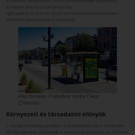
A tetőkön jellemzően szívós sziknövények találhatók,
amelyek alacsony karbantartási
igényükről és a zord városi körülményekkel szembeni
ellenálló képességükről ismertek.
Kep forrasa: © Barbra Verbij Clear
Channel
Környezeti és társadalmi előnyök
1. Levegőminőség javítása: A zöldtetőkön lévő növények
döntő szerepet játszanak a szennyező anyagok és a finom