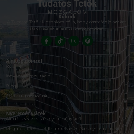
Rólunk
A Tudatos Tetők Mozgalom célja, hogy összefogja azokat,
akik hisznek a fenntartható jövőben.
A mozgalomról
Rólunk
Ingyenes konzultáció
Blog
Elérhető pályázatok
Nyereményjáték
Aktuális szavazás és nyereményjáték
Megmutatom a zöldtetőmet az értékes nyereményekért