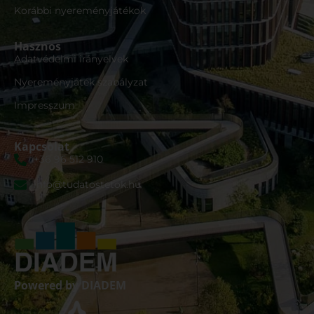
Korábbi nyereményjátékok
Hasznos
Adatvédelmi irányelvek
Nyereményjáték szabályzat
Impresszum
Kapcsolat
+36 96 512 910
info@tudatostetok.hu
Powered by DIADEM