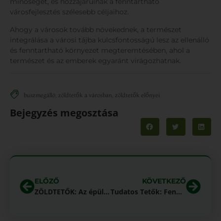
minőségét, és hozzájárulnak a fenntartható
városfejlesztés szélesebb céljaihoz.
Ahogy a városok tovább növekednek, a természet
integrálása a városi tájba kulcsfontosságú lesz az ellenálló
és fenntartható környezet megteremtésében, ahol a
természet és az emberek egyaránt virágozhatnak.
buszmegálló
,
zöldtetők a városban
,
zöldtetők előnyei
Bejegyzés megosztása
ELŐZŐ
KÖVETKEZŐ
ZÖLDTETŐK: Az épületek jövője, a fenntartható városok kulcsa
Tudatos Tetők: Fenntarthatóság és innováció a tetőkön