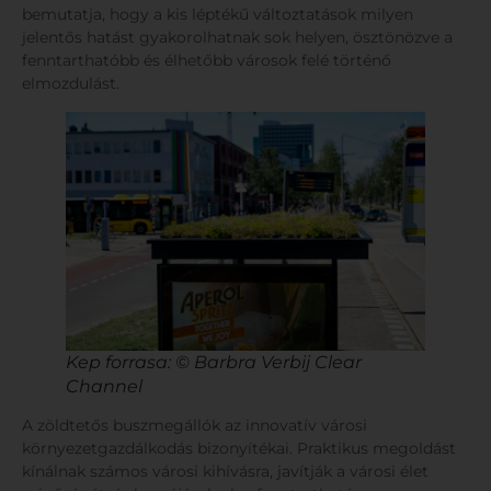
bemutatja, hogy a kis léptékű változtatások milyen
jelentős hatást gyakorolhatnak sok helyen, ösztönözve a
fenntarthatóbb és élhetőbb városok felé történő
elmozdulást.
Kep forrasa: © Barbra Verbij Clear
Channel
A zöldtetős buszmegállók az innovatív városi
környezetgazdálkodás bizonyítékai. Praktikus megoldást
kínálnak számos városi kihívásra, javítják a városi élet