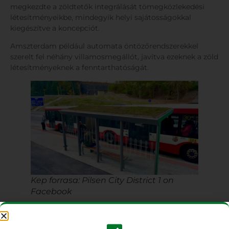
megkezdte a zöldtetők integrálását tömegközlekedési
létesítményeikbe, mindegyik helyi sajátosságokkal
kiegészítve a koncepciót.
Amszterdam például automata öntözőrendszerekkel
szerelt fel néhány villamosmegállót, javítva ezeknek a zöld
létesítményeknek a fenntarthatóságát.
Kep forrasa: Pilsen City District 1 on
Facebook