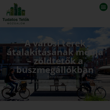
A városi terek
átalakításának módja
– zöldtetők a
buszmegállókban
Kezdőlap
A városi terek átalakításának módja – zöldtetők a
buszmegállókban