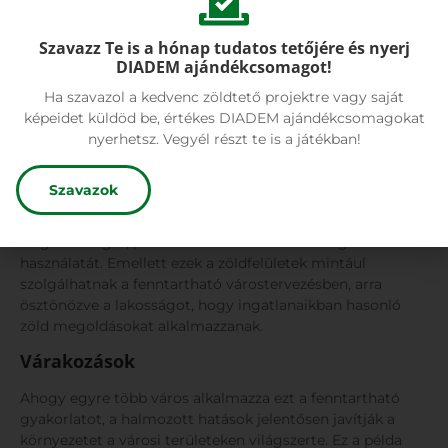
Szavazz Te is a hónap tudatos tetőjére és nyerj
DIADEM ajándékcsomagot!
Ha szavazol a kedvenc zöldtető projektre vagy saját
Kep forrasa: Clear Channel
képeidet küldöd be, értékes DIADEM ajándékcsomagokat
Gazdasági és közösségi hatás
nyerhetsz. Vegyél részt te is a játékban!
A környezeti előnyök mellett a zöldtetős buszmegállók
Szavazok
hatással vannak a helyi gazdaságokra és közösségekre is.
Vizuálisan vonzóak, ami növelheti a lakosok és az ingázók
elégedettségét, potenciálisan növelve a tömegközlekedés
használatát. Emellett ezek a zöldfelületek mintául
szolgálhatnak a fenntartható várostervezésben, arra
ösztönözve a lakosságot, hogy ingatlanaikban hasonló
zöld megoldásokat alkalmazzanak.
Várakozások
Ahogy egyre több város alkalmazza ezt a fenntartható
gyakorlatot, a halmozott hatások jelentősen javítják a
környezetet a városi területeken világszerte. Ez a példa